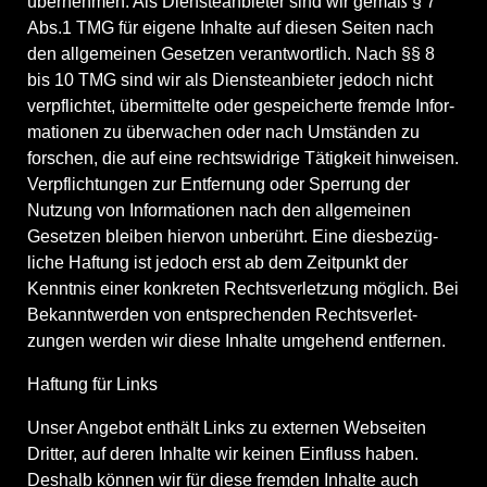
übernehmen. Als Diens­te­an­bieter sind wir gemäß § 7
Abs.1 TMG für eigene Inhalte auf diesen Seiten nach
den allge­meinen Gesetzen verant­wortlich. Nach §§ 8
bis 10 TMG sind wir als Diens­te­an­bieter jedoch nicht
verpflichtet, übermit­telte oder gespei­cherte fremde Infor­
ma­tionen zu überwachen oder nach Umständen zu
forschen, die auf eine rechts­widrige Tätigkeit hinweisen.
Verpflich­tungen zur Entfernung oder Sperrung der
Nutzung von Infor­ma­tionen nach den allge­meinen
Gesetzen bleiben hiervon unberührt. Eine diesbe­züg­
liche Haftung ist jedoch erst ab dem Zeitpunkt der
Kenntnis einer konkreten Rechts­ver­letzung möglich. Bei
Bekannt­werden von entspre­chenden Rechts­ver­let­
zungen werden wir diese Inhalte umgehend entfernen.
Haftung für Links
Unser Angebot enthält Links zu externen Webseiten
Dritter, auf deren Inhalte wir keinen Einfluss haben.
Deshalb können wir für diese fremden Inhalte auch