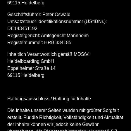
69115 Heidelberg
Geschäfts­führer: Peter Oswald
Umsatz­steuer-Identi­fi­ka­ti­ons­nummer (UStIDNr.):
DE143451192
Regis­ter­ge­richt: Amtsge­richt Mannheim
Regis­ter­nummer: HRB 334185
Inhaltlich Verant­wortlich gemäß MDStV:
Heidel­boarding GmbH
Eppel­heimer Straße 14
69115 Heidelberg
Haftungs­aus­schluss / Haftung für Inhalte
Die Inhalte unserer Seiten wurden mit größter Sorgfalt
erstellt. Für die Richtigkeit, Vollstän­digkeit und Aktua­lität
der Inhalte können wir jedoch keine Gewähr